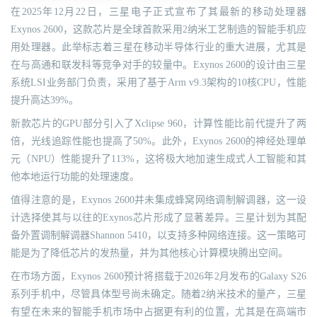
在2025年12月22日，三星电子正式宣布了其最新的移动处理器
Exynos 2600，这款芯片是全球首款采用2纳米工艺制造的智能手机应
用处理器。此举标志着三星在移动半导体行业的重大进展，尤其是
在与高通和联发科等竞争对手的较量中。Exynos 2600的设计由三星
系统LSI业务部门负责，采用了基于Arm v9.3架构的10核CPU，性能
提升高达39%。
新款芯片的GPU部分引入了Xclipse 960，计算性能比前代提升了两
倍，光线追踪性能也提高了50%。此外，Exynos 2600的神经处理单
元（NPU）性能提升了113%，这将极大地加速生成式人工智能和其
他本地运行功能的处理速度。
值得注意的是，Exynos 2600并未集成蜂窝网络调制解调器，这一设
计选择使其与以往的Exynos芯片形成了显著差异。三星计划为其配
备外置调制解调器Shannon 5410，以支持多种网络连接。这一策略可
能是为了降低芯片的发热量，并为其他核心计算模块腾出空间。
在市场方面，Exynos 2600预计将搭载于2026年2月发布的Galaxy S26
系列手机中，尽管具体型号尚未确定。随着2纳米技术的量产，三星
有望在未来的智能手机市场中占据更有利的位置，尤其是在高端市