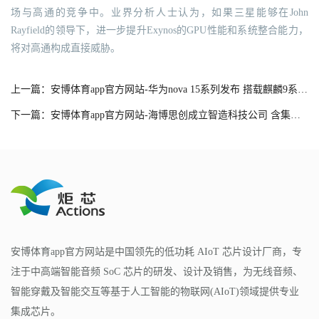
场与高通的竞争中。业界分析人士认为，如果三星能够在John
Rayfield的领导下，进一步提升Exynos的GPU性能和系统整合能力，
将对高通构成直接威胁。
上一篇：安博体育app官方网站-华为nova 15系列发布 搭载麒麟9系旗舰芯片
下一篇：安博体育app官方网站-海博思创成立智造科技公司 含集成电路制造业务
安博体育app官方网站是中国领先的低功耗 AIoT 芯片设计厂商，专
注于中高端智能音频 SoC 芯片的研发、设计及销售，为无线音频、
智能穿戴及智能交互等基于人工智能的物联网(AIoT)领域提供专业
集成芯片。