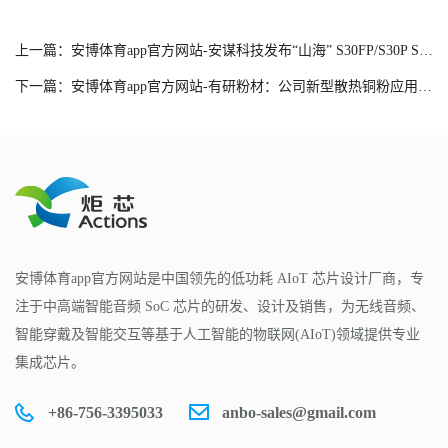
上一篇：安博体育app官方网站-安谋科技发布“山海” S30FP/S30P SPU IP，为高性能计算芯片提供全栈安全解决方案
下一篇：安博体育app官方网站-有研粉材：公司新型散热铜粉应用于华为昇腾910B芯片
安博体育app官方网站是中国领先的低功耗 AIoT 芯片设计厂商，专
注于中高端智能音频 SoC 芯片的研发、设计及销售，为无线音频、
智能穿戴及智能交互等基于人工智能的物联网(AIoT)领域提供专业
集成芯片。
+86-756-3395033
anbo-sales@gmail.com