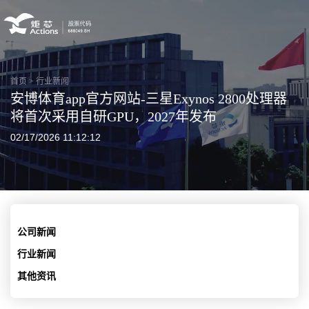
首页
>
行业新闻
安博体育app官方网站-三星Exynos 2800处理器
将首次采用自研GPU，2027年发布
02/17/2026 11:12:12
公司新闻
行业新闻
其他资讯