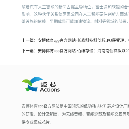
随着汽车人工智能的新闻占据主导地位，富士通和软银的合
影响。这种伙伴关系使两家公司在人工智能硬件创新方面处
础设施的依赖。早期成果可能加速物流、材料等领域的部署
上一篇：安博体育app官方网站-长鑫科技科创板IPO获受理
下一篇：安博体育app官方网站-佰维存储：海南南佰算拟以2
安博体育app官方网站是中国领先的低功耗 AIoT 芯片设计厂
的研发、设计及销售，为无线音频、智能穿戴及智能交互等基于
供专业集成芯片。