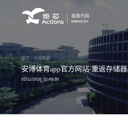
首页
>
行业新闻
安博体育app官方网站-重返存储
02/11/2026 10:49:30