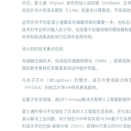
近日，富士通（Fujitsu）宣布将加入由软银（SoftBa
旨在针对大型语言模型（LLMs）和复杂计算需求，开发高
这项合作不仅是富士通重返存储器领域的重要一步，也标志
技术的专业知识融入此计划，包括基于张量网络的模拟器和量
科学和物流等高影响力应用中发挥作用。
该计划的技术重点包括：
存储器压缩技术，如动态存储器硅梳化（DMS），能够选
国际数学奥林匹克等基准测试中提升性能。
与光子芯片（如LightGen）的整合，该芯片使用超
（NVIDIA）的硅芯片快100倍且更具能效。
后量子安全增强，通过F5-NetApp解决方案将人工智能数据
富士通的参与不仅强化了日本的人工智能生态系统，还与其202
金以解决工业问题，并计划在2030年前实现10,000量子
利诺大学厄巴纳-香槟分校（UIUC）获得80万美元的NS