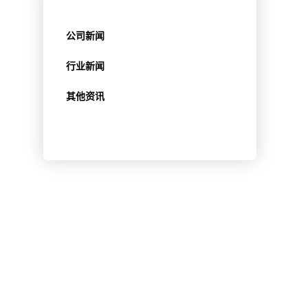
公司新闻
行业新闻
其他资讯