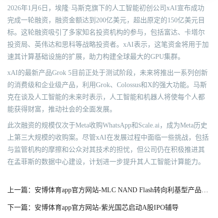
2026年1月6日，埃隆·马斯克旗下的人工智能初创公司xAI宣布成功
完成一轮融资，融资金额达到200亿美元，超出原定的150亿美元目
标。这轮融资吸引了多家知名投资机构的参与，包括富达、卡塔尔
投资局、英伟达和思科等战略投资者。xAI表示，这笔资金将用于加
速其计算基础设施的扩展，助力构建全球最大的GPU集群。
xAI的最新产品Grok 5目前正处于测试阶段，未来将推出一系列创新
的消费级和企业级产品，利用Grok、Colossus和X的强大功能。马斯
克在谈及人工智能的未来时表示，人工智能和机器人将使每个人都
能获得财富，推动社会的全面发展。
此次融资的规模仅次于Meta收购WhatsApp和Scale.ai，成为Meta历史
上第三大规模的收购案。尽管xAI在发展过程中面临一些挑战，包括
与监管机构的摩擦和公众对其技术的担忧，但公司仍在积极推进其
在孟菲斯的数据中心建设，计划进一步提升其人工智能计算能力。
上一篇：安博体育app官方网站-MLC NAND Flash转向利基型产品，大厂淡出供应引发供应链重组｜TrendForce集邦咨询
下一篇：安博体育app官方网站-紫光国芯启动A股IPO辅导