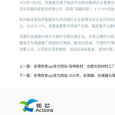
2026年1月8日，开勒股份旗下投资平台杭州勒泽企业管理
深圳深蕾科技股份有限公司（简称"深蕾科技"）4.3119%
杭州勒泽是由开勒股份与杭州溯元企业管理合伙企业共同出资设
元，占比58.33%。该基金聚焦半导体产业链，锚定电子元
深蕾科技是国内电子元器件分销头部企业，主营元器件分销
蕾电子为博通等厂商授权代理商，服务比亚迪、宁德时代等超
鸿蒙认证。公司股东背景雄厚，包括前海母基金、英特尔等，2
上一篇：安博体育app官方网站-恒坤新材：合肥光刻材料工
下一篇：安博体育app官方网站-2026年，处理器、存储器