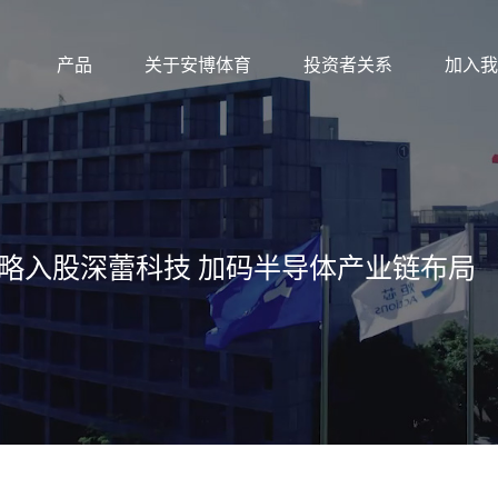
产品
关于安博体育
投资者关系
加入我
战略入股深蕾科技 加码半导体产业链布局