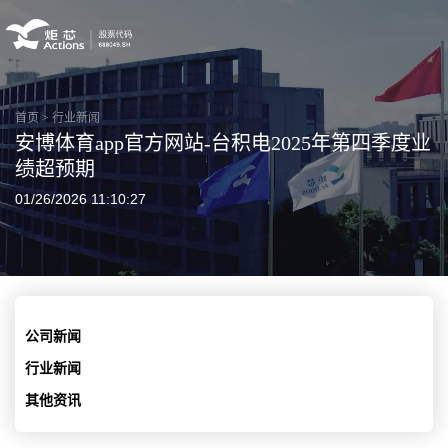
首页
>
行业新闻
安博体育app官方网站-台积电2025年第四季度业
绩超预期
01/26/2026 11:10:27
公司新闻
行业新闻
其他资讯