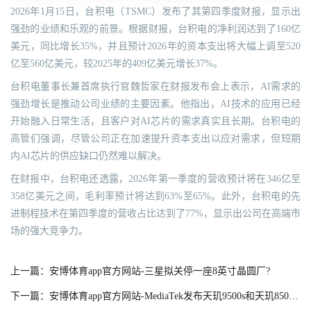
2026年1月15日，台积电（TSMC）发布了其第四季度财报，显示出
强劲的业绩和乐观的前景。根据财报，台积电的净利润达到了160亿
美元，同比增长35%，并且预计2026年的资本支出将大幅上调至520
亿至560亿美元，较2025年的409亿美元增长37%。
台积电董事长兼首席执行官魏哲家在财报发布会上表示，AI需求的
强劲增长是推动公司业绩的主要因素。他指出，AI技术的应用已经
开始融入日常生活，且客户对AI芯片的需求真实且长期。台积电的
高管们强调，尽管公司正在加速提升资本支出以应对需求，但短期
内AI芯片的供应缺口仍然难以解决。
在财报中，台积电还透露，2026年第一季度的营收预计将在346亿至
358亿美元之间，毛利率预计将达到63%至65%。此外，台积电的先
进制程技术在第四季度的营收占比达到了77%，显示出公司在高端市
场的强大竞争力。
上一篇：安博体育app官方网站-三星拟关停一座8英寸晶圆厂?
下一篇：安博体育app官方网站-MediaTek发布天玑9500s和天玑8500，为旗舰细分市场注入新动力