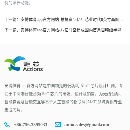
特的增长动能。
上一篇：安博体育app官方网站-总投资45亿！芯业时代8英寸晶圆项目拟9月试生产
下一篇：安博体育app官方网站-八亿时空建成国内首条百吨级半导体KrF光刻胶树脂高自动化柔性/量产双产线 预计营收规模超亿元
安博体育app官方网站是中国领先的低功耗 AIoT 芯片设计厂商，专
注于中高端智能音频 SoC 芯片的研发、设计及销售，为无线音频、
智能穿戴及智能交互等基于人工智能的物联网(AIoT)领域提供专业
集成芯片。
+86-756-3395033
anbo-sales@gmail.com