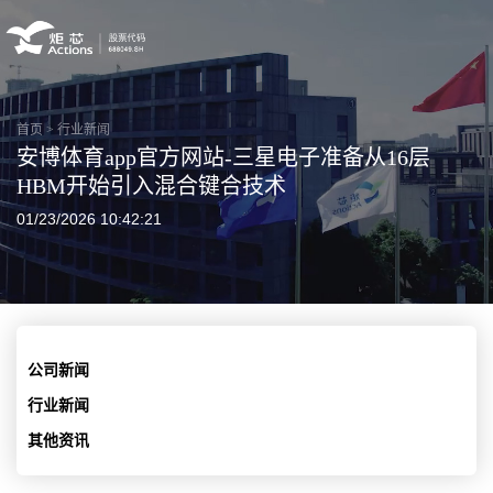
首页
>
行业新闻
安博体育app官方网站-三星电子准备从16层
HBM开始引入混合键合技术
01/23/2026 10:42:21
公司新闻
行业新闻
其他资讯