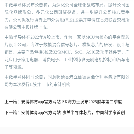
中微半导体发布公告称，为深化公司全球化战略布局，提升公司国
际化品牌形象，多元化公司融资渠道，进一步提升公司核心竞争
力，公司拟发行境外上市外资股(H股)股票并申请在香港联合交易所
有限公司主板挂牌上市。
中微半导体在2022年A股上市，作为一家以MCU为核心的平台型芯
片设计公司，专注于数模混合信号芯片、模拟芯片的研发、设计与
销售。主要产品包括8位及32位MCU、SoC、ASIC及功率器件等，广
泛应用于家用电器、消费电子、工业控制(含无刷电机控制)和汽车电
子等领域。
中微半导体同时公告，同意聘请香港立信德豪会计师事务所有限公
司为本次发行H股并上市的审计机构
上一篇：安博体育app官方网站-SK海力士发布2025财年第二季度财务报告
下一篇：安博体育app官方网站-事关半导体芯片，中国科学家首创