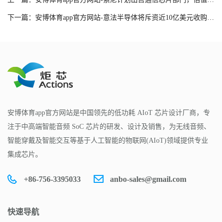
下一篇：安博体育app官方网站-意法半导体将斥资近10亿美元收购恩智浦MEMS传感器业务
安博体育app官方网站是中国领先的低功耗 AIoT 芯片设计厂商，专
注于中高端智能音频 SoC 芯片的研发、设计及销售，为无线音频、
智能穿戴及智能交互等基于人工智能的物联网(AIoT)领域提供专业
集成芯片。
+86-756-3395033
anbo-sales@gmail.com
快速导航