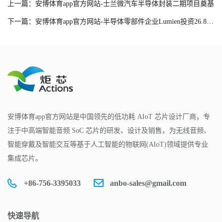
上一篇：安博体育app官方网站-士兰微汽车半导体封装二期项目奠基
下一篇：安博体育app官方网站-半导体零部件企业Lumien投资26.8亿建厂
安博体育app官方网站是中国领先的低功耗 AIoT 芯片设计厂商，专
注于中高端智能音频 SoC 芯片的研发、设计及销售，为无线音频、
智能穿戴及智能交互等基于人工智能的物联网(AIoT)领域提供专业
集成芯片。
+86-756-3395033
anbo-sales@gmail.com
快速导航