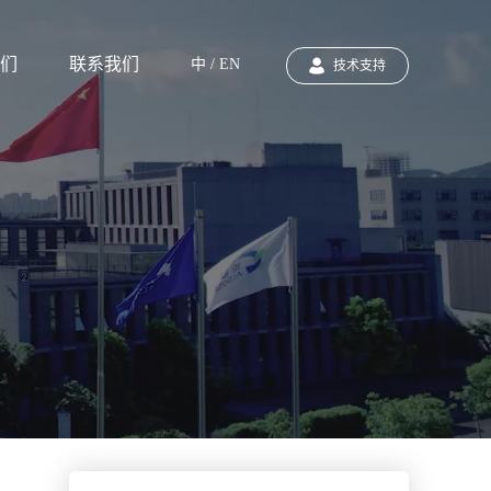
们
联系我们
中 / EN
技术支持