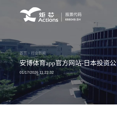
首页
>
行业新闻
安博体育app官方网站-日本投资
01/17/2026 11:22:32