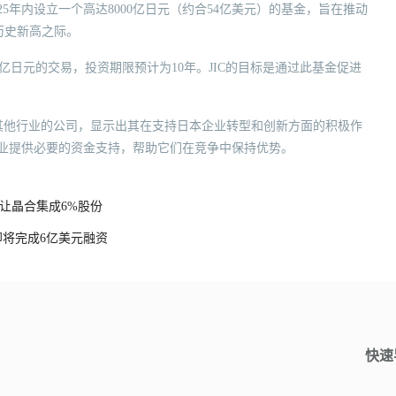
25年内设立一个高达8000亿日元（约合54亿美元）的基金，旨在推动
历史新高之际。
1000亿日元的交易，投资期限预计为10年。JIC的目标是通过此基金促进
和其他行业的公司，显示出其在支持日本企业转型和创新方面的积极作
企业提供必要的资金支持，帮助它们在竞争中保持优势。
受让晶合集成6%股份
即将完成6亿美元融资
快速