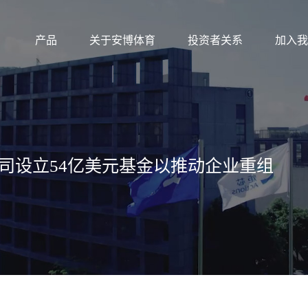
产品
关于安博体育
投资者关系
加入我
公司设立54亿美元基金以推动企业重组