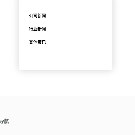
公司新闻
行业新闻
其他资讯
导航