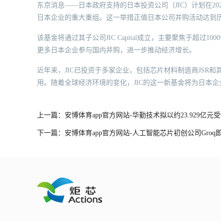
东京消息——日本政府支持的日本投资公司（JIC）计划在20
日本企业的重大重组。这一举措正值日本公司并购活动达到
该基金将通过其子公司JIC Capital成立，主要聚焦于超过
更多日本企业参与国内并购，进一步推动经济增长。
近年来，JIC已投资于多家企业，包括芯片材料制造商JSR
用。随着全球经济环境的变化，JIC的这一新基金将为日本
上一篇：安博体育app官方网站-华勤技术拟以约23.929亿元
下一篇：安博体育app官方网站-人工智能芯片初创公司Groq