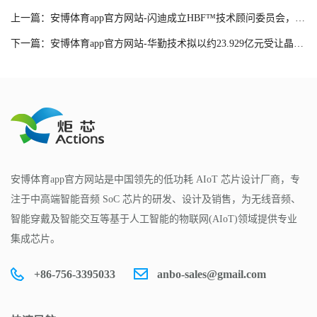
上一篇：安博体育app官方网站-闪迪成立HBF™技术顾问委员会，指导高带宽闪存技术发展与战略
下一篇：安博体育app官方网站-华勤技术拟以约23.929亿元受让晶合集成6%股份
安博体育app官方网站是中国领先的低功耗 AIoT 芯片设计厂商，专
注于中高端智能音频 SoC 芯片的研发、设计及销售，为无线音频、
智能穿戴及智能交互等基于人工智能的物联网(AIoT)领域提供专业
集成芯片。
+86-756-3395033
anbo-sales@gmail.com