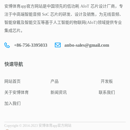
安博体育app官方网站是中国领先的低功耗 AIoT 芯片设计厂商，专
注于中高端智能音频 SoC 芯片的研发、设计及销售，为无线音频、
智能穿戴及智能交互等基于人工智能的物联网(AIoT)领域提供专业
集成芯片。
+86-756-3395033
anbo-sales@gmail.com
快速导航
网站首页
产品
开发板
关于安博体育
新闻资讯
联系我们
加入我们
Copyright © 2014-2023 安博体育app官方网站