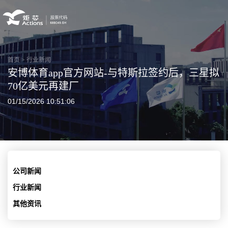
首页
>
行业新闻
安博体育app官方网站-与特斯拉签约后，三星拟
70亿美元再建厂
01/15/2026 10:51:06
公司新闻
行业新闻
其他资讯