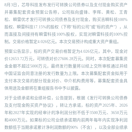
8月3日，芯导科技发布发行可转换公司债券以及支付现金购买资产
并募集配套资金预案公告称，公司拟向盛锋、李晖、黄松、王青
松、瞬雷优才发行可转换公司债券及支付现金，购买吉瞬科技100%
股权、瞬雷科技17.15%的股权（下称“标的公司”或“标的资产”），从
而直接及间接持有瞬雷科技100%股权，实现对瞬雷科技的100%控
制。交易价格暂定4.026亿元。本次交易预计构成重大资产重组。
预案公告显示，标的资产交易价格暂定为4.026亿元，其中，现金对
价12653.72万元，可转债对价27606.28万元。同时，本次配套募集资
金金额不超过5000万元，最终发行数量将以经上交所审核通过并经
中国证监会同意注册的发行数量为上限。本次募集配套资金拟用于
支付本次交易的部分现金对价、中介机构费用等，募集配套资金具
体用途及金额将在重组报告书中予以披露。
对于业绩承诺和业绩补偿，公告提到，根据《发行可转换公司债券
及支付现金购买资产协议》，转让方承诺，标的资产2025年、2026
年和2027年实现的经审计的净利润分别不低于3500万元、3650万元
和4000万元。如果标的公司业绩承诺期内前两年每年内实现净利润
数额低于当期承诺累计净利润数额的90%（不含），以及全部业绩承