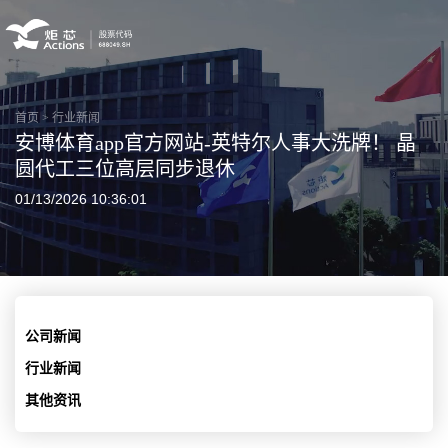
首页
>
行业新闻
安博体育app官方网站-英特尔人事大洗牌！ 晶
圆代工三位高层同步退休
01/13/2026 10:36:01
公司新闻
行业新闻
其他资讯