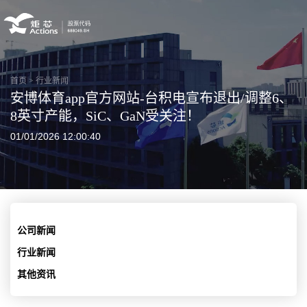
首页
>
行业新闻
安博体育app官方网站-台积电宣布退出/调整6、
8英寸产能，SiC、GaN受关注！
01/01/2026 12:00:40
公司新闻
行业新闻
其他资讯