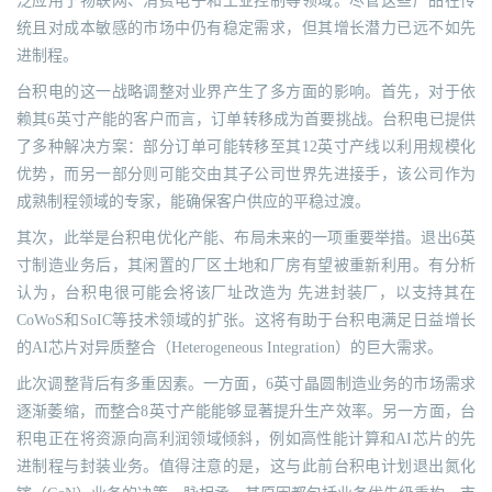
泛应用于物联网、消费电子和工业控制等领域。尽管这些产品在传
统且对成本敏感的市场中仍有稳定需求，但其增长潜力已远不如先
进制程。
台积电的这一战略调整对业界产生了多方面的影响。首先，对于依
赖其6英寸产能的客户而言，订单转移成为首要挑战。台积电已提供
了多种解决方案：部分订单可能转移至其12英寸产线以利用规模化
优势，而另一部分则可能交由其子公司世界先进接手，该公司作为
成熟制程领域的专家，能确保客户供应的平稳过渡。
其次，此举是台积电优化产能、布局未来的一项重要举措。退出6英
寸制造业务后，其闲置的厂区土地和厂房有望被重新利用。有分析
认为，台积电很可能会将该厂址改造为 先进封装厂，以支持其在
CoWoS和SoIC等技术领域的扩张。这将有助于台积电满足日益增长
的AI芯片对异质整合（Heterogeneous Integration）的巨大需求。
此次调整背后有多重因素。一方面，6英寸晶圆制造业务的市场需求
逐渐萎缩，而整合8英寸产能能够显著提升生产效率。另一方面，台
积电正在将资源向高利润领域倾斜，例如高性能计算和AI芯片的先
进制程与封装业务。值得注意的是，这与此前台积电计划退出氮化