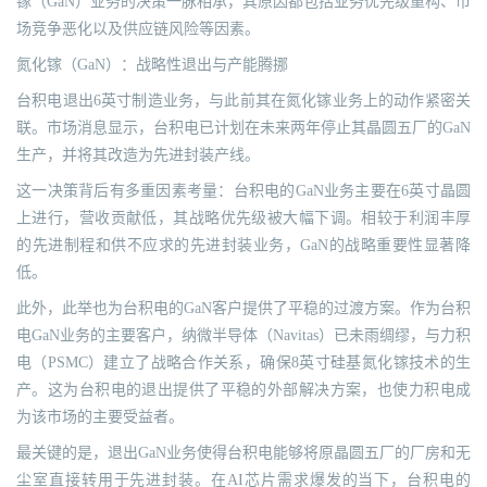
镓（GaN）业务的决策一脉相承，其原因都包括业务优先级重构、市
场竞争恶化以及供应链风险等因素。
氮化镓（GaN）：战略性退出与产能腾挪
台积电退出6英寸制造业务，与此前其在氮化镓业务上的动作紧密关
联。市场消息显示，台积电已计划在未来两年停止其晶圆五厂的GaN
生产，并将其改造为先进封装产线。
这一决策背后有多重因素考量：台积电的GaN业务主要在6英寸晶圆
上进行，营收贡献低，其战略优先级被大幅下调。相较于利润丰厚
的先进制程和供不应求的先进封装业务，GaN的战略重要性显著降
低。
此外，此举也为台积电的GaN客户提供了平稳的过渡方案。作为台积
电GaN业务的主要客户，纳微半导体（Navitas）已未雨绸缪，与力积
电（PSMC）建立了战略合作关系，确保8英寸硅基氮化镓技术的生
产。这为台积电的退出提供了平稳的外部解决方案，也使力积电成
为该市场的主要受益者。
最关键的是，退出GaN业务使得台积电能够将原晶圆五厂的厂房和无
尘室直接转用于先进封装。在AI芯片需求爆发的当下，台积电的