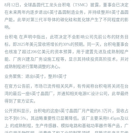
8月12日，全球晶圆代工龙头台积电（TSMC）披露，董事会已决定
在未来两年内逐步退出6英寸晶圆制造业务，并持续整并8英寸晶圆
产能。此举对第三代半导体的碳化硅和氮化镓产生了不同程度的影
响。
台积电 在声明中指出，此项决定不会影响公司先前公布的财务目
标，即2025年美元营收将增长约30%的预期。同一天，台积电董事会
也核准了超过206亿美元的资本预算，用于建置先进及成熟制程产
能、厂房兴建及厂务设施工程等，显示其持续投资高阶技术，并对
成熟制程进行策略调整的决心。
业务聚焦：退出6英寸，整并8英寸
在官方公告前，市场已流传相关风声，有传闻称台积电将关闭在台
湾的最后一座6英寸晶圆厂，并通知相关电源IC设计公司，此举最终
得到了官方证实。
公开资料显示，台积电的这座6英寸晶圆厂月产能约8.3万片，营收占
比不到0.5%，其战略重要性已显著降低。该厂主要采用0.45μm及以
上 的成熟制程，生产传感器、模拟电路和基础功率器件等产品，广