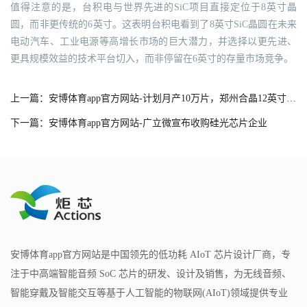
值得注意的是，台积电与世界先进的SiC项目直接定位于8英寸晶
圆，而非更传统的6英寸。这表明台积电看到了8英寸SiC晶圆在未来
电动汽车、工业电源等高增长市场的巨大潜力，并选择以更先进、
更具规模效益的技术平台切入，而非停留在6英寸的存量市场竞争。
上一篇：安博体育app官方网站-计划月产10万片，郑州合晶12英寸大硅片二期项目计划9月底完成交付
下一篇：安博体育app官方网站-广立微宣布收购硅光芯片企业
安博体育app官方网站是中国领先的低功耗 AIoT 芯片设计厂商，专
注于中高端智能音频 SoC 芯片的研发、设计及销售，为无线音频、
智能穿戴及智能交互等基于人工智能的物联网(AIoT)领域提供专业