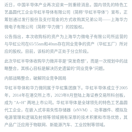
近日，中国半导体产业再次迎来一则重磅消息。国内领先的特色工
艺晶圆代工企业华虹半导体有限公司（简称“华虹半导体”）宣布，正
筹划通过发行股份及支付现金的方式收购其兄弟公司——上海华力
微电子有限公司（简称“华力微”）的控股权。
公告指出，本次收购标的资产为上海华力微电子有限公司所运营的
与华虹公司在65/55nm和40nm存在同业竞争的资产（华虹五厂）所对
应的股权。目前，该标的资产正处于分立阶段。
此次华虹半导体收购华力微并非是“突发奇想”，而是一次规划中的战
略整合，其核心目标是解决历史遗留的“同业竞争”问题。
内部战略整合，破解同业竞争困局
华虹半导体和华力微同属于华虹集团旗下。华虹半导体成立于2005
年，2014年在港交所上市，2023年8月登陆上海证券交易所科创板，
成为 “A+H” 两地上市公司。华虹半导体是全球领先的特色工艺晶圆
代工企业，在嵌入式非易失性存储器（eNVM）、功率器件、模拟及
电源管理和逻辑及射频等领域拥有深厚的技术积累和市场优势，其
产品广泛应用于物联网、新能源汽车、工业控制等领域。