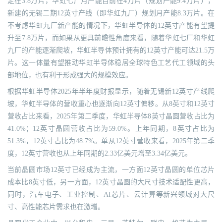
定在3.8万片，华虹七厂月产能目前在4万片（规划产能9.4万片），
新建的无锡二期12英寸产线（即华虹九厂）规划月产能8.3万片。在
不考虑华虹九厂新产能的情况下，华虹半导体的12英寸产能有望提
升至7.8万片，而如果从更具前瞻性角度来看，随着华虹七厂和华虹
九厂的产能逐渐爬坡，华虹半导体预计拥有的12英寸产能可达21.5万
片。这一体量有望推动华虹半导体稳居全球特色工艺代工领域的头
部地位，也有利于形成强大的规模效应。
根据华虹半导体2025年半年度财报显示，随着无锡新12英寸产线爬
坡，华虹半导体的营收重心也逐渐向12英寸偏移。从8英寸和12英寸
营收占比来看，2025年第二季度，华虹半导体8英寸晶圆营收占比为
41.0%；12英寸晶圆营收占比为59.0%。上年同期，8英寸占比为
51.3%，12英寸占比为48.7%。单从12英寸营收来看，2025年第二季
度，12英寸营收也从上年同期的2.33亿美元增至3.34亿美元。
当前晶圆市场12英寸已经成为主流，一方面12英寸晶圆的单位芯片
成本比8英寸低，另一方面，12英寸晶圆的大尺寸技术适配性更高，
同时，汽车电子、工业控制、AI芯片、云计算等新兴领域对大尺
寸、高性能芯片需求也在激增。