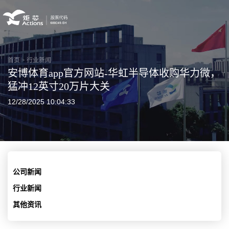
首页
>
行业新闻
安博体育app官方网站-华虹半导体收购华力微，
猛冲12英寸20万片大关
12/28/2025 10:04:33
公司新闻
行业新闻
其他资讯