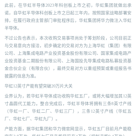
此前，在华虹半导体2023年科创板上市之初，华虹集团就做出承
诺，自华虹半导体科创板上市之日起三年内，按照国家战略部署安
排，在履行政府主管部门审批程序后，华虹集团将华力微注入华虹
半导体。
不过公告也表示，本次收购交易事项尚处于筹划阶段，公司目前正
与交易意向方接洽，初步确定的交易对方为上海华虹（集团）有限
公司、上海集成电路产业投资基金股份有限公司、国家集成电路产
业投资基金二期股份有限公司、上海国投先导集成电路私募投资基
金合伙企业（有限合伙），最终交易对方以重组预案或重组报告书
披露的信息为准。
华虹12英寸产能有望突破20万片大关
业界认为，若华虹半导体成功收购华虹五厂，或将大幅增加其12英
寸晶圆代工能力。整合完成后，华虹半导体将拥有三条8英寸产线
（华虹一厂、华虹二厂、华虹三厂），三条12英寸产线（华虹五
厂、华虹七厂、华虹九厂）。
产能方面，据华虹集团和华力微官网显示，华虹五厂目前月产能稳