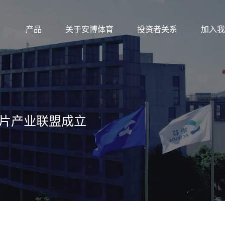
产品
关于安博体育
投资者关系
加入我
芯片产业联盟成立