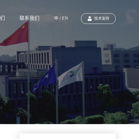
们
联系我们
中 / EN
技术支持