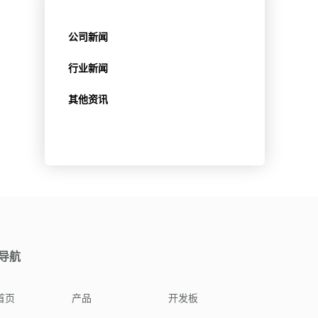
公司新闻
行业新闻
其他资讯
导航
首页
产品
开发板