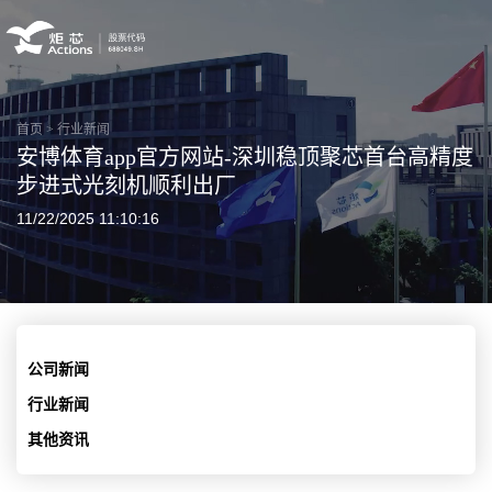
首页
>
行业新闻
安博体育app官方网站-深圳稳顶聚芯首台高精度
步进式光刻机顺利出厂
11/22/2025 11:10:16
公司新闻
行业新闻
其他资讯