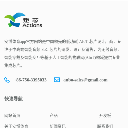
安博体育app官方网站是中国领先的低功耗 AIoT 芯片设计厂商，专
注于中高端智能音频 SoC 芯片的研发、设计及销售，为无线音频、
智能穿戴及智能交互等基于人工智能的物联网(AIoT)领域提供专业
集成芯片。
+86-756-3395033
anbo-sales@gmail.com
快速导航
网站首页
产品
开发板
关于安博体育
新闻资讯
联系我们