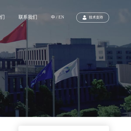
们
联系我们
中 / EN
技术支持