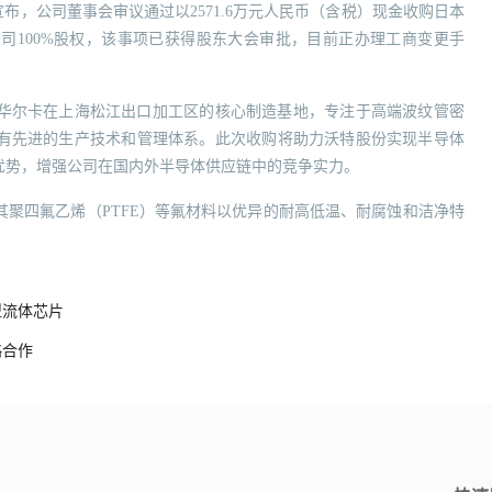
布，公司董事会审议通过以2571.6万元人民币（含税）现金收购日本
司100%股权，该事项已获得股东大会审批，目前正办理工商变更手
本华尔卡在上海松江出口加工区的核心制造基地，专注于高端波纹管密
有先进的生产技术和管理体系。此次收购将助力沃特股份实现半导体
优势，增强公司在国内外半导体供应链中的竞争实力。
聚四氟乙烯（PTFE）等氟材料以优异的耐高低温、耐腐蚀和洁净特
型流体芯片
略合作