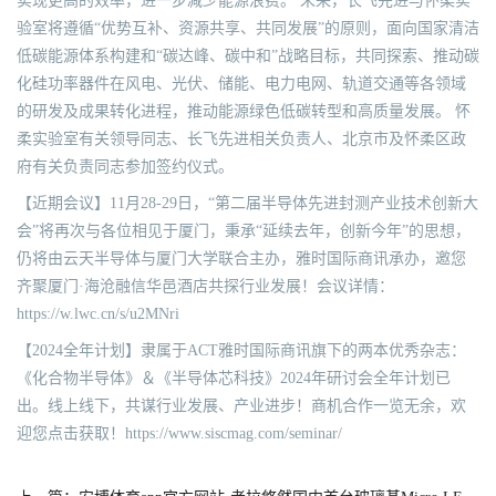
实现更高的效率，进一步减少能源浪费。 未来，长飞先进与怀柔实
验室将遵循“优势互补、资源共享、共同发展”的原则，面向国家清洁
低碳能源体系构建和“碳达峰、碳中和”战略目标，共同探索、推动碳
化硅功率器件在风电、光伏、储能、电力电网、轨道交通等各领域
的研发及成果转化进程，推动能源绿色低碳转型和高质量发展。 怀
柔实验室有关领导同志、长飞先进相关负责人、北京市及怀柔区政
府有关负责同志参加签约仪式。
【近期会议】11月28-29日，“第二届半导体先进封测产业技术创新大
会”将再次与各位相见于厦门，秉承“延续去年，创新今年”的思想，
仍将由云天半导体与厦门大学联合主办，雅时国际商讯承办，邀您
齐聚厦门·海沧融信华邑酒店共探行业发展！会议详情：
https://w.lwc.cn/s/u2MNri
【2024全年计划】隶属于ACT雅时国际商讯旗下的两本优秀杂志：
《化合物半导体》＆《半导体芯科技》2024年研讨会全年计划已
出。线上线下，共谋行业发展、产业进步！商机合作一览无余，欢
迎您点击获取！https://www.siscmag.com/seminar/