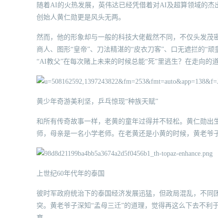
随着AI的火热发展，英伟达已经凭借着对AI及超算领域的
创始人黄仁勋更是风头无两。
然而，他的形象却与一般的科技大佬截然不同，不仅头发茂密还
商人、图形“皇帝”、刀法精湛的“皮衣刀客”、口无遮拦的“
“AI教父”在每次赌上未来的时候总能“死”里逃生？在走向的
黄少年奇游美利坚，乒乓惊现“种族天赋”
和所有传奇故事一样，老黄的童年过得并不轻松。黄仁勋出
师，母亲是一名小学老师。在老黄还是小黄的时候，黄老爷
上世纪60年代年的泰国
彼时军政府统治下的泰国经济发展迅猛，但政局混乱，不同
突。黄老爷子深知“孟母三迁”的道理，觉得再这么下去不利
育。