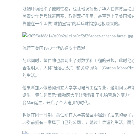
残酷环境磨练了他的性格，也让他发掘出了华人在体育运动上
美青少年乒乓球巡回赛，取得双打季军，甚至登上了美国知
靠他在一个叫做“球拍皇宫”的乒乓球馆擦地板赚来的。
流行于美国1970年代的嬉皮士风潮
与此同时，黄仁勋也展现出了对数学和工程的兴趣，此时他心中的英
合发明人，人称“硅谷之父”）和戈登·摩尔（Gordon Moor
的生活。
他果断加入俄勒冈州立大学学习电气工程专业，这期间世界第一
诞生，黄仁勋表示“俄勒冈大学让我看到了电脑背后的魔力”，
台Mac诞生，开启了个人电脑的时代。
也是在同一时期，黄仁勋在大学实验室中邂逅了后来的妻子
30岁前拥有一家属于自己的公司，让她过上优渥的生活，而