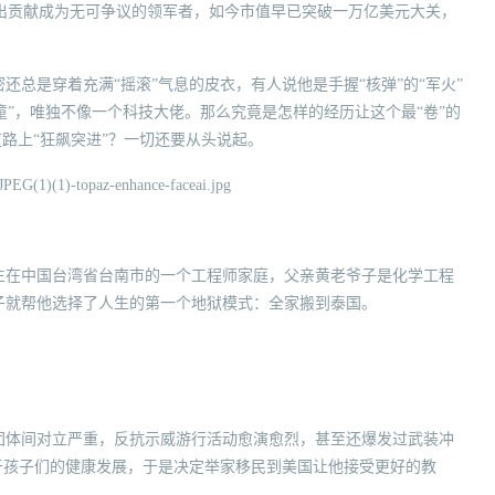
杰出贡献成为无可争议的领军者，如今市值早已突破一万亿美元大关，
总是穿着充满“摇滚”气息的皮衣，有人说他是手握“核弹”的“军火”
顽童”，唯独不像一个科技大佬。那么究竟是怎样的经历让这个最“卷”的
道路上“狂飙突进”？一切还要从头说起。
生在中国台湾省台南市的一个工程师家庭，父亲黄老爷子是化学工程
子就帮他选择了人生的第一个地狱模式：全家搬到泰国。
团体间对立严重，反抗示威游行活动愈演愈烈，甚至还爆发过武装冲
于孩子们的健康发展，于是决定举家移民到美国让他接受更好的教