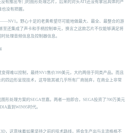
c也还没有推出专门的图形处理芯片，后来的对头ATI还没有拿出具体的产
谁也没有把握。
品——NV1。野心十足的老黄希望尽可能地做最大、最全、最整合的游
卡，甚至还集成了声卡和手柄控制单元，换言之这款芯片不仅能够满足将
同时处理音频信息及控制器信息。
变得难以控制，最终NV1售价399美元，大约两倍于同类产品。而且
众的四边形呈现技术，这导致其被几乎所有厂商抛弃，在商业上非常
形处理方案的SEGA世嘉。两者一拍即合，SEGA投资了700万美元
IA直到WIN95时代。
ct 3D，这意味着如果坚持之前的技术路线，将会生产出与主流格格不