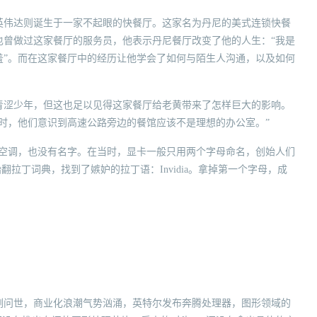
英伟达则诞生于一家不起眼的快餐厅。这家名为丹尼的美式连锁快餐
也曾做过这家餐厅的服务员，他表示丹尼餐厅改变了他的人生：“我是
羞”。而在这家餐厅中的经历让他学会了如何与陌生人沟通，以及如何
青涩少年，但这也足以见得这家餐厅给老黄带来了怎样巨大的影响。
时，他们意识到高速公路旁边的餐馆应该不是理想的办公室。”
没有空调，也没有名字。在当时，显卡一般只用两个字母命名，创始人们
们开始翻拉丁词典，找到了嫉妒的拉丁语：Invidia。拿掉第一个字母，成
刚刚问世，商业化浪潮气势汹涌，英特尔发布奔腾处理器，图形领域的