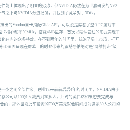
能上体现出了明显的劣势，但NVIDIA仍然在为世嘉研发的NV2上
之下与NVIDIA分道扬镳，并找到了竞争对手3Dfx。
x推出的Voodoo显卡搭配Glide API，可以说是席卷了整个PC游戏市
代显卡核心频率50MHz，搭载4MB显存，首次以硬件管线的形式实现了
雾化在内的众多特效。在不到两年的时间里，统治了显卡市场，打开
次将3D画面呈现在屏幕上的时候带来的震撼恐怕绝对是“降维打击”级
一夜之间全部作废。创业以来前前后后4年的时间里，NVIDIA由于
存公司从100多人裁员到30多人，此时的英伟达如果想要完成与
合约，那么世嘉此前投资的700万美元就会瞬间成为这家30人公司的