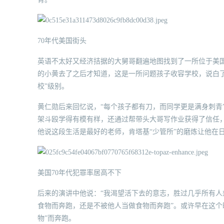
70年代美国街头
英语不太好又经济拮据的大舅哥翻遍地图找到了一所位于美
的小黄去了之后才知道，这是一所问题孩子收容学校，说白了
校”级别。
黄仁勋后来回忆说，“每个孩子都有刀，而同学更是满身刺青
架斗殴学得有模有样，还通过帮带头大哥写作业获得了信任
他说这段生活是最好的老师，肯塔基“少管所”的磨炼让他在
美国70年代犯罪率居高不下
后来的演讲中他说：“我渴望活下去的意志，胜过几乎所有人
食物而奔跑，还是不被他人当做食物而奔跑”。或许早在这个
物”而奔跑。