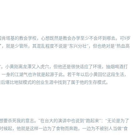
国肯塔基的教会学校，心想既然是教会办学至少不会坏到哪去。可9岁
，就是少管所，其混乱程度不说是“东兴分社”，但也绝对是“热血高
”。小黄刚离龙潭又入虎穴，但他还是很快适应了环境，抽烟喝酒打
，一身的江湖气也许就是起源于此。若干年以后小黄回忆这段生活，
日后堪比地狱模式的创业生涯中找到了属于他的生存模式。
想要杀死我的意志。”在台大的演讲中也说到“跑起来”：“无论是为了
时候起，他就是这样一边为了食物而奔跑，一边为不被别人当做“食