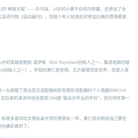
的“种族天赋”——乒乓球，14岁的小黄不仅校内称霸，还参加了全
名运动刊物《运动画刊》，但很少有人知道此时参加比赛的费用都是
雄是鲍勃·诺伊斯（Bob NoyceIntel创始人之一，集成电路的联
e?Intel创始人之一）。年轻的黄仁勋觉得，芯片能够改变世界，改变人类
台搭载了黑白显示适配器和彩色图形适配器的个人电脑IBM5150
在后来的演讲中他也提到1984是“最适合毕业的年份”，因为同年第一
，和很多喜欢给女朋友画大饼的男朋友一样，黄仁勋对她说自己要在
他也确实做到了。