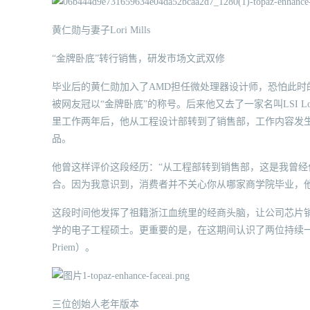
黄仁勋与妻子Lori Mills
“金牌卧底”转行销售，研发市场文武双修
毕业后的黄仁勋加入了AMD担任微处理器设计师，恐怕此时
被网友冠以“金牌卧底”的称号。后来他又去了一家名叫LSI 
里工作两年后，他从工程设计部转到了销售部，工作内容发
品。
他曾这样评价这段经历：“从工程部转到销售部，这是我曾
合。因为我意识到，消费者并不关心你从哪家商学院毕业，
这段时间他发挥了祖籍浙江血统里的经商头脑，让公司芯片
学的电子工程硕士。更重要的是，在这期间认识了两位持续一生的伙伴—
Priem）。
三位创始人老年版本