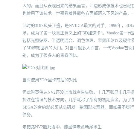
入的。而且从表现出来的结果而言，四边形成像技术也已经在性
也使用了该技术。世嘉看着性能各方面都落入下风的产品，一气
此时的3Dfx风头正盛，是NVIDIA最大的对手。1996年，3Df
场，成为了第一块真正意义上的“3D加速卡”。Voodoo第一
包括光照贴图、半透明混合、调色纹理、窄频压缩以及硬件
了3D游戏世界的大门。对当时很多人而言，一代Voodoo首
别，成为了很多人的青春回忆。
当时使用3Dfx显卡前后的对比
但此时英伟达NV2还没上市就宣告失败，十几万张显卡几乎是
押注在错误的技术方向，几乎耗尽了所有的初期资金，为了生
SEGA的合约就必须从头研发一款图形处理器，而如果不履行
债务。
走错路NV2胎死腹中，能屈伸老黄断尾求生