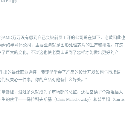
的AMD万万没有想到自己会被前员工开的公司踩在脚下，老黄因此也
Logic的半导体公司，主要业务就是图形处理芯片的生产和研发。在这
生了巨大的变化，不过这也使老黄认识到了怎样才能做出更好的产
经作出的最佳职业选择，我逐渐学会了产品的设计开发如何与市场结
他们只关心一件事，你的产品对他有什么好处。”
销量暴涨，没过多久就成为了市场部的总监，还抽空读了个斯坦福大
—马拉科夫斯基（Chris Malachowsky）和普里姆（Curtis