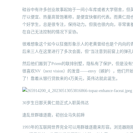
硅谷中有许多创业故事起始于一间小车库或者大学宿舍，但
厅以便宜、热量高管饱著称，是便宜快餐的代表。而黄仁勋
个好学生，总是很专注，保持动力。但我也很内向，非常害
在自己无法控制的情况下妥协。
很难想象这个如今以狂傲形象示人的老黄曾经也是个内向的
后来三人在这里进行了多次会面，但“当注意到前窗上的弹孔
然后他们搬到了Priem的联排别墅，隐私有了保护，但是
很喜欢NV（next vision）的发音——envy（嫉妒），他
了！靠着从银行贷款来的4万美元，英伟达就此诞生。
30岁生日那天黄仁勋正式入职英伟达
逢乱世群雄逐鹿，初创业马失前蹄
1993年的互联网世界完全可以用群雄逐鹿来形容。浏览器